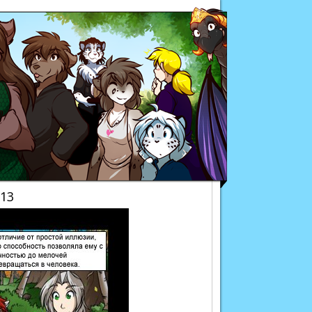
Twokinds
013