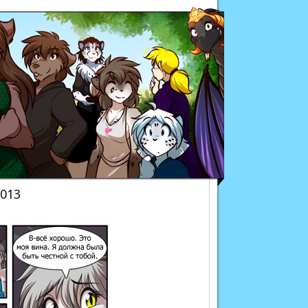
Twokinds
013