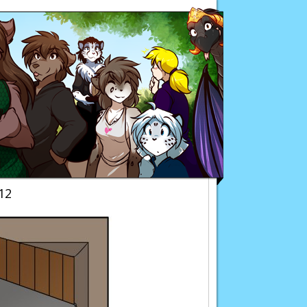
Twokinds
12