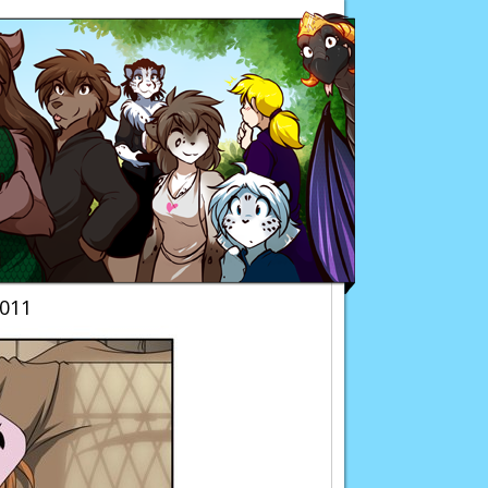
Twokinds
011