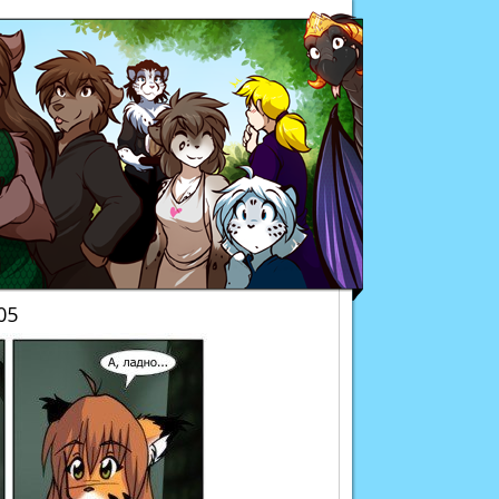
Twokinds
05