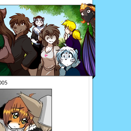
Twokinds
005