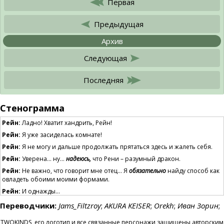
Первая
Предыдущая
Архив
Следующая
Последняя
Стенограмма
Рейн:
Ладно! Хватит хандрить, Рейн!
Рейн:
Я уже засиделась комнате!
Рейн:
Я не могу и дальше продолжать прятаться здесь и жалеть себя.
Рейн:
Уверена… ну…
надеюсь,
что Рени – разумный дракон.
Рейн:
Не важно, что говорит мне отец… Я
обязательно
найду способ как
овладеть обоими моими формами.
Рейн:
И однажды…
Розалин:
А что, если бы у меня были скрытые мотивы?
Кто угодно
может
Переводчики:
Jams_Filtzroy
;
AKURA KEISER
;
Orekh
;
Иван Зорин
;
тебя предать! Особенно семья!
TWOKINDS, его логотип и все связанные персонажи защищены авторским