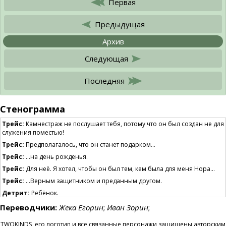
Первая
Предыдущая
Архив
Следующая
Последняя
Стенограмма
Трейс:
Камнестраж не послушает тебя, потому что он был создан не для
служения поместью!
Трейс:
Предполагалось, что он станет подарком…
Трейс:
…на день рожденья.
Трейс:
Для неё. Я хотел, чтобы он был тем, кем была для меня Нора…
Трейс:
…Верным защитником и преданным другом.
Детрит:
Ребёнок.
Детрит:
Наш… с Сарией… Да. Таково было его предназначение.
Переводчики:
Жека Егорин
;
Иван Зорин
;
Детрит:
…Но ребёнка больше нет. Из-за таких кейдран, как она,
TWOKINDS, его логотип и все связанные персонажи защищены авторским
никакого другого
больше не будет!
Если камень не будет мне