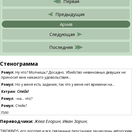
Первая
Предыдущая
Архив
Следующая
Последняя
Стенограмма
Ромул:
Ну что? Молчишь? Досадно. Убийство невиновных девушек не
приносит мне никакого удовольствия…
Ромул:
Но у меня есть задание, так что у меня нет времени на…
Кэтрин:
Стейк!
Ромул:
–на… что?
Ромул:
Стейк?
ПУХ!
ЗВЯК!
Переводчики:
Жека Егорин
;
Иван Зорин
;
Ромул:
Что за—?!
TWOKINDS, его логотип и все связанные персонажи защищены авторским