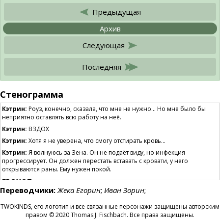
Предыдущая
Архив
Следующая
Последняя
Стенограмма
Кэтрин:
Роуз, конечно, сказала, что мне не нужно… Но мне было бы
неприятно оставлять всю работу на неё.
Кэтрин:
ВЗДОХ
Кэтрин:
Хотя я не уверена, что смогу отстирать кровь…
Кэтрин:
Я волнуюсь за Зена. Он не подаёт виду, но инфекция
прогрессирует. Он должен перестать вставать с кровати, у него
открываются раны. Ему нужен покой.
ГРОХОТ
ГРОХОТ
ГРОХОТ
Переводчики:
Жека Егорин
;
Иван Зорин
;
Кэтрин:
Аа?
Что это было? Может быть, это Натани и остальные
тренируются?
TWOKINDS, его логотип и все связанные персонажи защищены авторским
Кэтрин:
Им тоже следует быть поспокойнее! Натани ведь
только
правом © 2020 Thomas J. Fischbach. Все права защищены.