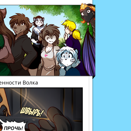
Twokinds
ценности Волка