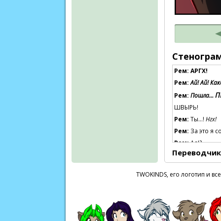
Стеногра
Рем:
АРГХ!
Рем:
Ай! Ай! Ка
П
Рем:
Пошла…
ШВЫРЬ!
Рем:
Ты…!
Нгх!
Рем:
За это я с
Рем:
Аа!?
Переводчик
Рем:
Моя мана! 
Миссис Нибли
TWOKINDS, его логотип и вс
Рем:
Ургх…
Ты в
Рем:
Ты, мелкая