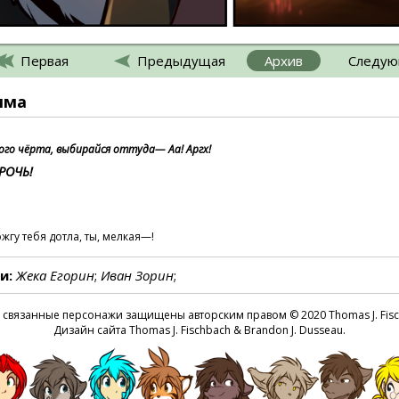
Первая
Предыдущая
Архив
Следу
мма
кого чёрта, выбирайся оттуда— Аа! Аргх!
РОЧЬ!
ожгу тебя дотла, ты, мелкая—!
и:
Жека Егорин
;
Иван Зорин
;
Откуда тебе известно...?
:
ПИСК
е связанные персонажи защищены авторским правом © 2020 Thomas J. Fis
овсе не обычная белка. Да что же ты такое? Фамильяр?
Дизайн сайта Thomas J. Fischbach & Brandon J. Dusseau.
 засранка, считаешь себя самой умной, не так ли!?