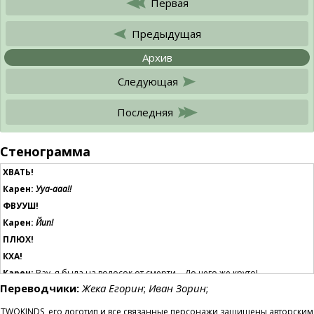
Первая
Предыдущая
Архив
Следующая
Последняя
Стенограмма
ХВАТЬ!
Карен:
Ууа-ааа!!
ФВУУШ!
Карен:
Йип!
ПЛЮХ!
КХА!
Карен:
Вау, я была на волосок от смерти… До чего же круто!
Переводчики:
Жека Егорин
;
Иван Зорин
;
Карен:
Мэдди! Ты спасла мне жи—
…Постооой-ка…
Карен:
Мэдди? А что
ты
тут делаешь?
TWOKINDS, его логотип и все связанные персонажи защищены авторским